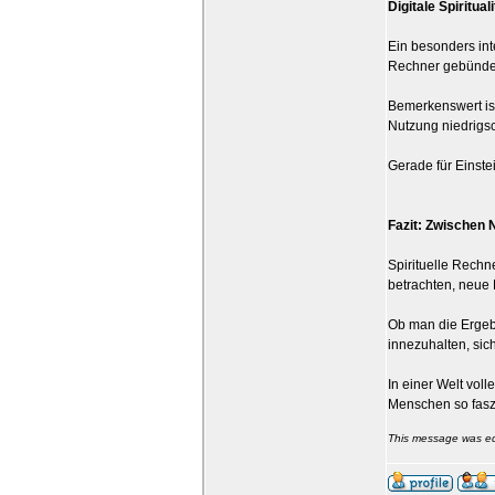
Digitale Spiritual
Ein besonders int
Rechner gebündel
Bemerkenswert ist
Nutzung niedrigsc
Gerade für Einste
Fazit: Zwischen 
Spirituelle Rechn
betrachten, neue 
Ob man die Ergebn
innezuhalten, si
In einer Welt vol
Menschen so fasz
This message was ed