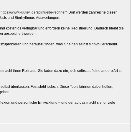
:
https://www.kuukivi.de/spirituelle-rechner/
. Dort werden zahlreiche dieser
Tests und Biorhythmus-Auswertungen.
sind kostenlos verfügbar und erfordern keine Registrierung. Dadurch bleibt die
nen gespeichert werden.
uszuprobieren und herauszufinden, was für einen selbst sinnvoll erscheint.
macht ihren Reiz aus. Sie laden dazu ein, sich selbst auf eine andere Art zu
m selbst überlassen. Fest steht jedoch: Diese Tools können dabei helfen,
gehen.
eflexion und persönliche Entwicklung – und genau das macht sie für viele