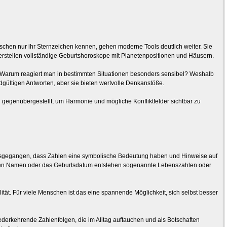
enschen nur ihr Sternzeichen kennen, gehen moderne Tools deutlich weiter. Sie
erstellen vollständige Geburtshoroskope mit Planetenpositionen und Häusern.
en. Warum reagiert man in bestimmten Situationen besonders sensibel? Weshalb
gültigen Antworten, aber sie bieten wertvolle Denkanstöße.
 gegenübergestellt, um Harmonie und mögliche Konfliktfelder sichtbar zu
usgegangen, dass Zahlen eine symbolische Bedeutung haben und Hinweise auf
en Namen oder das Geburtsdatum entstehen sogenannte Lebenszahlen oder
ität. Für viele Menschen ist das eine spannende Möglichkeit, sich selbst besser
derkehrende Zahlenfolgen, die im Alltag auftauchen und als Botschaften