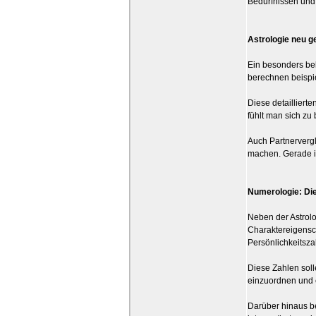
Bedürfnissen und
Astrologie neu g
Ein besonders bel
berechnen beispie
Diese detailliert
fühlt man sich zu
Auch Partnervergl
machen. Gerade i
Numerologie: Di
Neben der Astrol
Charaktereigensc
Persönlichkeitsza
Diese Zahlen soll
einzuordnen und
Darüber hinaus be