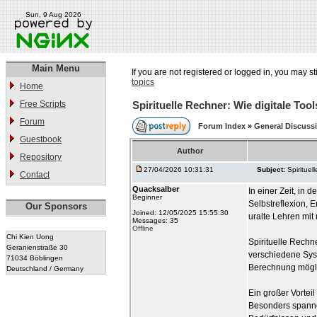
Sun, 9 Aug 2026
Main Menu
If you are not registered or logged in, you may st
topics
Home
Free Scripts
Spirituelle Rechner: Wie digitale Too
Forum
Forum Index
»
General Discuss
Guestbook
Author
Repository
27/04/2026 10:31:31
Subject:
Spirituel
Contact
Quacksalber
In einer Zeit, in
Beginner
Selbstreflexion, 
Our Sponsors
Joined: 12/05/2025 15:55:30
uralte Lehren mi
Messages: 35
Offline
Chi Kien Uong
Spirituelle Rechn
Geranienstraße 30
verschiedene Syst
71034 Böblingen
Berechnung mögli
Deutschland / Germany
Ein großer Vorteil
Besonders spannen