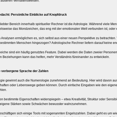
 äußeren Verhaltensweisen.
edacht: Persönliche Einblicke auf Knopfdruck
iebter Bereich innerhalb spiritueller Rechner ist die Astrologie. Während viele M
lsweise das Mondzeichen, das eng mit der emotionalen Welt verbunden ist, oder 
en Analysen ermöglichen es, sich selbst aus einer neuen Perspektive zu betracht
 bestimmten Menschen hingezogen? Astrologische Rechner liefern darauf keine end
eiche sind ein häufig genutztes Feature. Dabei werden die Daten zweier Personen
n Beziehungen kann das helfen, mehr Verständnis füreinander zu entwickeln.
e verborgene Sprache der Zahlen
ogie gewinnt auch die Numerologie zunehmend an Bedeutung. Hier wird davon a
haften oder Lebenswege geben können. Durch einfache Eingaben wie den eigen
hlen.
en bestimmte Eigenschaften widerspiegeln – etwa Kreativität, Struktur oder Sensibil
 eigene Stärken sowie Schwächen bewusster wahrzunehmen.
schäftigen sich einige Tools mit sogenannten Engelszahlen. Dabei geht es um wie