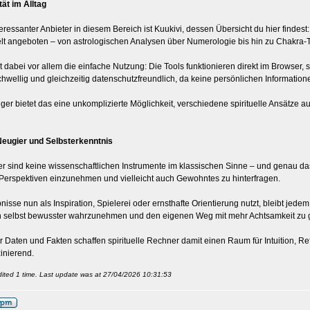
ität im Alltag
eressanter Anbieter in diesem Bereich ist Kuukivi, dessen Übersicht du hier findest
t angeboten – von astrologischen Analysen über Numerologie bis hin zu Chakra-
 dabei vor allem die einfache Nutzung: Die Tools funktionieren direkt im Browser, 
hwellig und gleichzeitig datenschutzfreundlich, da keine persönlichen Informatio
iger bietet das eine unkomplizierte Möglichkeit, verschiedene spirituelle Ansätze a
Neugier und Selbsterkenntnis
er sind keine wissenschaftlichen Instrumente im klassischen Sinne – und genau das 
Perspektiven einzunehmen und vielleicht auch Gewohntes zu hinterfragen.
isse nun als Inspiration, Spielerei oder ernsthafte Orientierung nutzt, bleibt jede
ch selbst bewusster wahrzunehmen und den eigenen Weg mit mehr Achtsamkeit zu 
ler Daten und Fakten schaffen spirituelle Rechner damit einen Raum für Intuition, R
inierend.
ited 1 time. Last update was at 27/04/2026 10:31:53