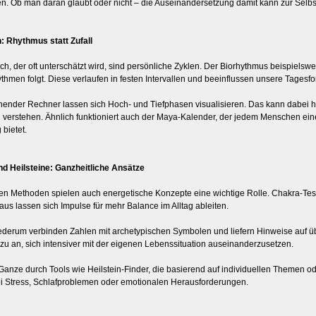
den. Ob man daran glaubt oder nicht – die Auseinandersetzung damit kann zur Selbs
: Rhythmus statt Zufall
ich, der oft unterschätzt wird, sind persönliche Zyklen. Der Biorhythmus beispiel
thmen folgt. Diese verlaufen in festen Intervallen und beeinflussen unsere Tagesfo
chender Rechner lassen sich Hoch- und Tiefphasen visualisieren. Das kann dabei h
verstehen. Ähnlich funktioniert auch der Maya-Kalender, der jedem Menschen eine
bietet.
nd Heilsteine: Ganzheitliche Ansätze
en Methoden spielen auch energetische Konzepte eine wichtige Rolle. Chakra-Test
aus lassen sich Impulse für mehr Balance im Alltag ableiten.
ederum verbinden Zahlen mit archetypischen Symbolen und liefern Hinweise auf üb
azu an, sich intensiver mit der eigenen Lebenssituation auseinanderzusetzen.
Ganze durch Tools wie Heilstein-Finder, die basierend auf individuellen Themen o
ei Stress, Schlafproblemen oder emotionalen Herausforderungen.