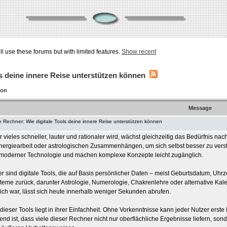
ill use these forums but with limited features.
Show recent
ls deine innere Reise unterstützen können
ion
Message
le Rechner: Wie digitale Tools deine innere Reise unterstützen können
 der vieles schneller, lauter und rationaler wird, wächst gleichzeitig das Bedürfni
Energiearbeit oder astrologischen Zusammenhängen, um sich selbst besser zu vers
t moderner Technologie und machen komplexe Konzepte leicht zugänglich.
er sind digitale Tools, die auf Basis persönlicher Daten – meist Geburtsdatum, Uhrz
eme zurück, darunter Astrologie, Numerologie, Chakrenlehre oder alternative Kal
ch war, lässt sich heute innerhalb weniger Sekunden abrufen.
 dieser Tools liegt in ihrer Einfachheit. Ohne Vorkenntnisse kann jeder Nutzer erst
d ist, dass viele dieser Rechner nicht nur oberflächliche Ergebnisse liefern, s