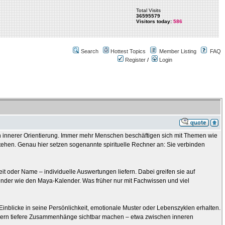
Total Visits
36595579
Visitors today:
586
Search
Hottest Topics
Member Listing
FAQ
Register
/
Login
s nach innerer Orientierung. Immer mehr Menschen beschäftigen sich mit Themen wie
tehen. Genau hier setzen sogenannte spirituelle Rechner an: Sie verbinden
eit oder Name – individuelle Auswertungen liefern. Dabei greifen sie auf
ender wie den Maya-Kalender. Was früher nur mit Fachwissen und viel
e Einblicke in seine Persönlichkeit, emotionale Muster oder Lebenszyklen erhalten.
ondern tiefere Zusammenhänge sichtbar machen – etwa zwischen inneren