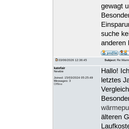
gewagt u
Besonders
Einsparu
suche ke
anderen 
03/06/2026 12:36:45
Subject:
Re:Warme
katefair
Hallo! Ic
Newbie
Joined: 15/03/2024 05:25:49
letztes 
Messages: 3
Offline
Vergleic
Besonders
wärmepu
älteren 
Laufkoste