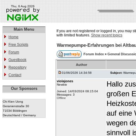
Thu, 6 Aug 2026
Main Menu
If you are not registered or logged in, you may st
with limited features.
Show recent topics
Home
Free Scripts
Warmepumpe-Erfahrungen bei Altbau
Forum
Forum Index
»
General Discussi
Guestbook
Author
Repository
01/06/2026 14:34:58
Subject:
Warmepum
Contact
violajones
Hallo zus
Newbie
Our Sponsors
Joined: 14/03/2024 08:15:04
großen E
Messages: 3
Offline
Heizkost
Chi Kien Uong
Geranienstraße 30
71034 Böblingen
auf eine
Deutschland / Germany
wegen de
sinnvoll