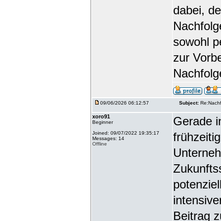
dabei, d
Nachfolg
sowohl p
zur Vorb
Nachfolg
09/06/2026 06:12:57
Subject:
Re:Nachf
xoro91
Gerade in
Beginner
Joined: 09/07/2022 19:35:17
frühzeit
Messages: 14
Offline
Unterneh
Zukunfts
potenziel
intensiv
Beitrag 