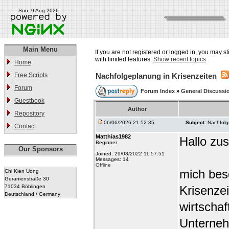
Sun, 9 Aug 2026
Main Menu
If you are not registered or logged in, you may st
with limited features.
Show recent topics
Home
Free Scripts
Nachfolgeplanung in Krisenzeiten
Forum
Forum Index
»
General Discussi
Guestbook
Author
Repository
06/06/2026 21:52:35
Subject:
Nachfolg
Contact
Matthias1982
Hallo z
Beginner
Our Sponsors
Joined: 29/08/2022 11:57:51
Messages: 14
Offline
mich bes
Chi Kien Uong
Geranienstraße 30
71034 Böblingen
Krisenze
Deutschland / Germany
wirtschaf
Unterneh