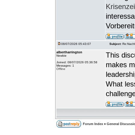
Krisenze
interessa
Vorberei
08/07/2026 05:43:07
Subject:
Re:Nachf
albertharrington
This disc
Newbie
Joined: 08/07/2026 05:36:58
makes me
Messages: 1
Offline
leadershi
What less
challeng
Forum Index
»
General Discussi