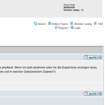
Total Visits
36592639
Visitors today:
76
Search
Hottest Topics
Member Listing
FAQ
Register
/
Login
ex.php#poll. Wenn ich jetzt abstimme oder mir die Ergebnisse anzeigen lasse,
a wie und in welcher Datei(welchen Dateien?)