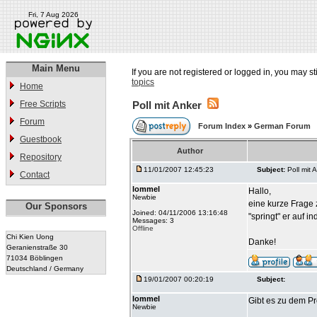
Fri, 7 Aug 2026
Main Menu
If you are not registered or logged in, you may st
topics
Home
Free Scripts
Poll mit Anker
Forum
Forum Index
»
German Forum
Guestbook
Author
Repository
11/01/2007 12:45:23
Subject:
Poll mit 
Contact
lommel
Hallo,
Newbie
eine kurze Frage 
Our Sponsors
Joined: 04/11/2006 13:16:48
"springt" er auf 
Messages: 3
Offline
Chi Kien Uong
Danke!
Geranienstraße 30
71034 Böblingen
Deutschland / Germany
19/01/2007 00:20:19
Subject:
lommel
Gibt es zu dem P
Newbie