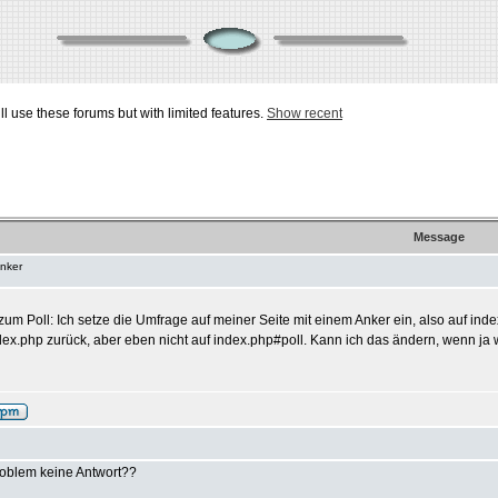
ill use these forums but with limited features.
Show recent
Message
Anker
zum Poll: Ich setze die Umfrage auf meiner Seite mit einem Anker ein, also auf ind
index.php zurück, aber eben nicht auf index.php#poll. Kann ich das ändern, wenn j
roblem keine Antwort??