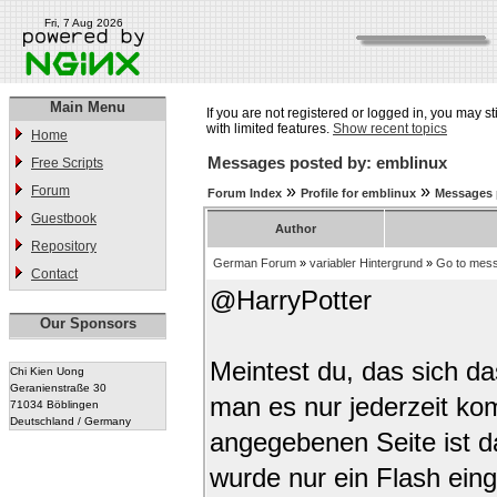
Fri, 7 Aug 2026
Main Menu
If you are not registered or logged in, you may st
with limited features.
Show recent topics
Home
Messages posted by: emblinux
Free Scripts
»
»
Forum
Forum Index
Profile for emblinux
Messages 
Guestbook
Author
Repository
German Forum
»
variabler Hintergrund
»
Go to mes
Contact
@HarryPotter
Our Sponsors
Meintest du, das sich da
Chi Kien Uong
Geranienstraße 30
man es nur jederzeit ko
71034 Böblingen
Deutschland / Germany
angegebenen Seite ist da
wurde nur ein Flash ein