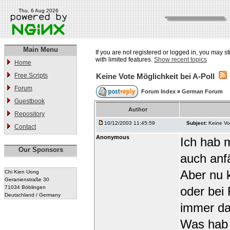
Thu, 6 Aug 2026
Main Menu
If you are not registered or logged in, you may st
with limited features.
Show recent topics
Home
Free Scripts
Keine Vote Möglichkeit bei A-Poll
Forum
Forum Index
»
German Forum
Guestbook
Author
Repository
10/12/2003 11:45:59
Subject:
Keine Vot
Contact
Anonymous
Ich hab m
Our Sponsors
auch anf
Aber nu 
Chi Kien Uong
Geranienstraße 30
71034 Böblingen
oder bei
Deutschland / Germany
immer da
Was hab i