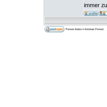
immer z
Forum Index
»
German Forum