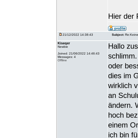
Hier der
21/12/2022 14:38:43
Subject:
Re:Keine 
Kiseqer
Hallo zu
Newbie
Joined: 21/06/2022 14:46:43
schlimm.
Messages: 4
Offline
oder bes
dies im 
wirklich
an Schul
ändern. 
hoch beza
einem Ort
ich bin 